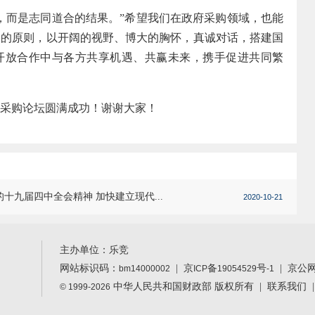
而是志同道合的结果。”希望我们在政府采购领域，也能
利的原则，以开阔的视野、博大的胸怀，真诚对话，搭建国
开放合作中与各方共享机遇、共赢未来，携手促进共同繁
采购论坛圆满成功！谢谢大家！
九届四中全会精神 加快建立现代...
2020-10-21
主办单位：乐竞
网站标识码：
|
京
备
号
| 京公
bm14000002
ICP
19054529
-1
中华人民共和国财政部 版权所有 |
联系我们
© 1999-2026